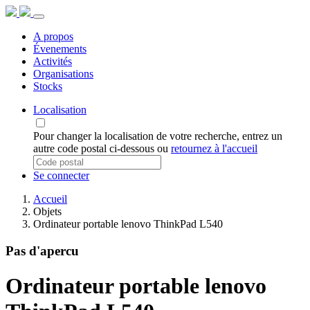
A propos
Évenements
Activités
Organisations
Stocks
Localisation
Pour changer la localisation de votre recherche, entrez un
autre code postal ci-dessous ou
retournez à l'accueil
Se connecter
Accueil
Objets
Ordinateur portable lenovo ThinkPad L540
Pas d'apercu
Ordinateur portable lenovo