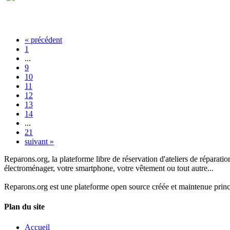
«
précédent
1
...
9
10
11
12
13
14
...
21
suivant
»
Reparons.org, la plateforme libre de réservation d'ateliers de réparatio
électroménager, votre smartphone, votre vêtement ou tout autre...
Reparons.org est une plateforme open source créée et maintenue princ
Plan du site
Accueil