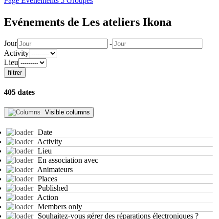
Page
Evenements
5
Groupes
Evénements de Les ateliers Ikona
Jour
-
Activity
Lieu
filtrer
405 dates
Visible columns
Date
Activity
Lieu
En association avec
Animateurs
Places
Published
Action
Members only
Souhaitez-vous gérer des réparations électroniques ?