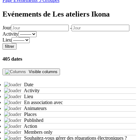
Page
Evenements
5
Groupes
Evénements de Les ateliers Ikona
Jour
-
Activity
Lieu
filtrer
405 dates
Visible columns
Date
Activity
Lieu
En association avec
Animateurs
Places
Published
Action
Members only
Souhaitez-vous gérer des réparations électroniques ?