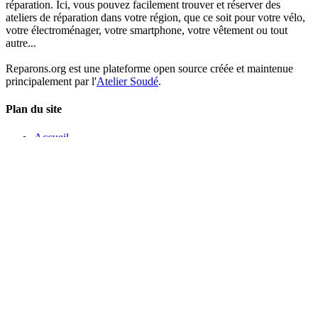
réparation. Ici, vous pouvez facilement trouver et réserver des
ateliers de réparation dans votre région, que ce soit pour votre vélo,
votre électroménager, votre smartphone, votre vêtement ou tout
autre...
Reparons.org est une plateforme open source créée et maintenue
principalement par l'
Atelier Soudé
.
Plan du site
Accueil
A propos
Activités
Organisations
Inventaires
Mentions légales
Nous Contacter
Si vous souhaitez inscrire votre structure sur ce site, ou bien déclarer
un bug, vous pouvez nous contacter via le formulaire qui se trouve
ICI
© 2026 BSD 3 disponible sur
github
géré par
l'Atelier Soudé